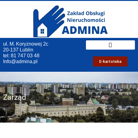
ul. M. Koryznowej 2c
20-137 Lublin
Ogłoszenia/Zapytania ofertowe
tel:
81 747 03 48
Info@admina.pl
E-kartoteka
Zarząd